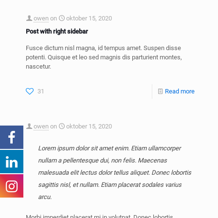
owen
on
oktober 15, 2020
Post with right sidebar
Fusce dictum nisl magna, id tempus amet. Suspen disse
potenti. Quisque et leo sed magnis dis parturient montes,
nascetur.
31
Read more
owen
on
oktober 15, 2020
Lorem ipsum dolor sit amet enim. Etiam ullamcorper
nullam a pellentesque dui, non felis. Maecenas
malesuada elit lectus dolor tellus aliquet. Donec lobortis
sagittis nisl, et nullam. Etiam placerat sodales varius
arcu.
Morbi imperdiet placerat mi in volutpat. Donec lobortis